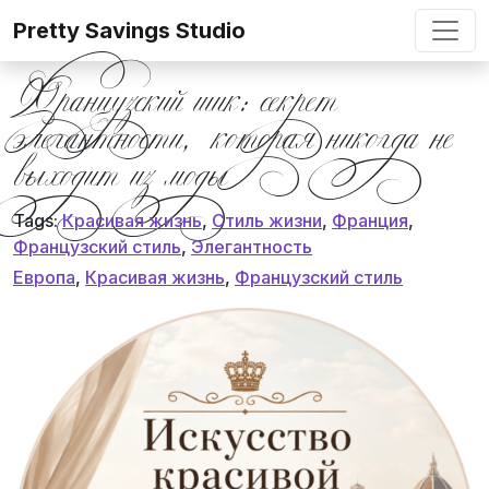
Skip to content
Pretty Savings Studio
Французский шик: секрет
элегантности, которая никогда не
выходит из моды
Tags:
Красивая жизнь
,
Стиль жизни
,
Франция
,
Французский стиль
,
Элегантность
Европа
,
Красивая жизнь
,
Французский стиль