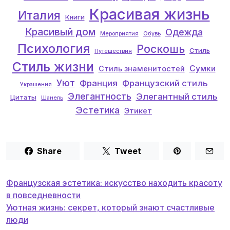
Красивая жизнь
Италия
Книги
Красивый дом
Одежда
Мероприятия
Обувь
Психология
Роскошь
Стиль
Путешествия
Стиль жизни
Сумки
Стиль знаменитостей
Уют
Франция
Французский стиль
Украшения
Элегантность
Элегантный стиль
Цитаты
Шанель
Эстетика
Этикет
Share
Tweet
Post
Французская эстетика: искусство находить красоту
navigation
в повседневности
Уютная жизнь: секрет, который знают счастливые
люди